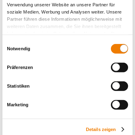
Verwendung unserer Website an unsere Partner für
CRITO CrossBoard
soziale Medien, Werbung und Analysen weiter. Unsere
connection module
Partner führen diese Informationen möglicherweise mit
with box terminals 6 - 50 mm² / AWG 10 - AWG 1
weiteren Daten zusammen, die Sie ihnen bereitgestellt
3-pole
More
haben oder die sie im Rahmen Ihrer Nutzung der Dienste
gesammelt haben.
Einwilligungsauswahl
Notwendig
Präferenzen
Statistiken
Marketing
Details zeigen