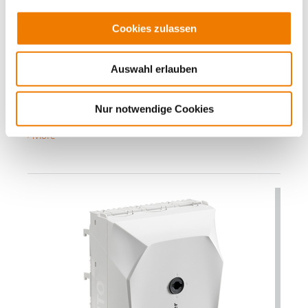
Cookies zulassen
01013
000A
Auswahl erlauben
CRITO CrossBoard
connection terminal plate, 3-pole
95 - 300 mm²
Nur notwendige Cookies
connection top or bottom
More