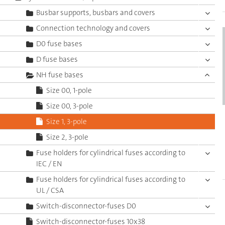
Busbar supports, busbars and covers
Connection technology and covers
D0 fuse bases
D fuse bases
NH fuse bases
Size 00, 1-pole
Size 00, 3-pole
Size 1, 3-pole
Size 2, 3-pole
Fuse holders for cylindrical fuses according to
IEC / EN
Fuse holders for cylindrical fuses according to
UL / CSA
Switch-disconnector-fuses D0
Switch-disconnector-fuses 10x38