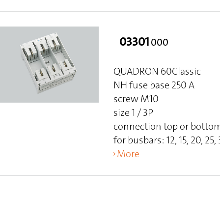
03301
000
QUADRON 60Classic
NH fuse base 250 A
screw M10
size 1 / 3P
connection top or botto
for busbars: 12, 15, 20, 25
More