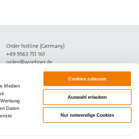
Order hotline (Germany)
+49 9563 751 161
order@woehner.de
Technical hotline (Germany)
Cookies zulassen
+49 9563 751 260
le Medien
support@woehner.com
ir
Auswahl erlauben
, Werbung
ren Daten
Nur notwendige Cookies
ienste