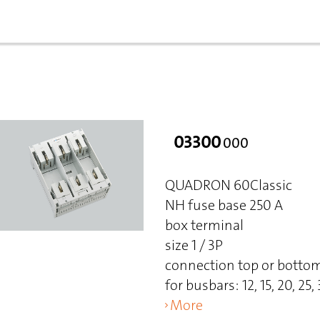
03300
000
QUADRON 60Classic
NH fuse base 250 A
box terminal
size 1 / 3P
connection top or botto
for busbars: 12, 15, 20, 25
More