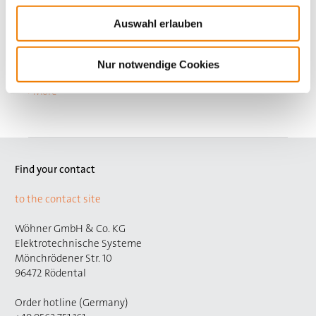
Auswahl erlauben
busbar 12 x 5
material: copper Cu-ETP (No. CW004A) acc. to EN 13601
(99.9% copper), strength class R300 (300 N/mm²)
Nur notwendige Cookies
length 2.40 m, tinned
More
Find your contact
to the contact site
Wöhner GmbH & Co. KG
Elektrotechnische Systeme
Mönchrödener Str. 10
96472 Rödental
Order hotline (Germany)