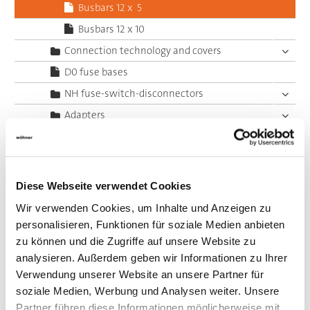
Busbars 12 x 5
Busbars 12 x 10
Connection technology and covers
D0 fuse bases
NH fuse-switch-disconnectors
Adapters
Electronic Components
Laminated flexible copper busbars
System 30Compact, 5-pole
Diese Webseite verwendet Cookies
System 60Classic, 3-pole
Wir verwenden Cookies, um Inhalte und Anzeigen zu
System 60Classic, 4-pole
personalisieren, Funktionen für soziale Medien anbieten
zu können und die Zugriffe auf unsere Website zu
System 60Classic, 5-pole
analysieren. Außerdem geben wir Informationen zu Ihrer
System 185Power
Verwendung unserer Website an unsere Partner für
Centre feed unit
soziale Medien, Werbung und Analysen weiter. Unsere
Panel, fuse holders
Partner führen diese Informationen möglicherweise mit