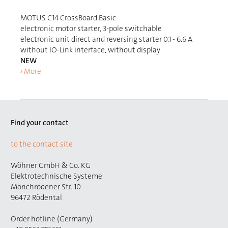
MOTUS C14 CrossBoard Basic
electronic motor starter, 3-pole switchable
electronic unit direct and reversing starter 0.1 - 6.6 A
without IO-Link interface, without display
NEW
More
Find your contact
to the contact site
Wöhner GmbH & Co. KG
Elektrotechnische Systeme
Mönchrödener Str. 10
96472 Rödental
Order hotline (Germany)