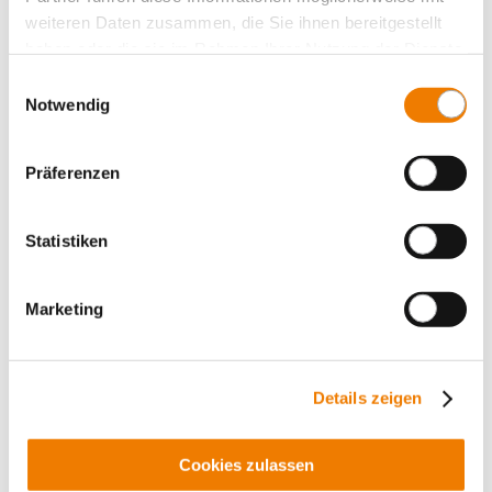
weiteren Daten zusammen, die Sie ihnen bereitgestellt
haben oder die sie im Rahmen Ihrer Nutzung der Dienste
gesammelt haben.
Einwilligungsauswahl
Notwendig
Präferenzen
Statistiken
36262
000A
Marketing
MOTUS C14 CrossBoard Connect Plus
electronic motor starter, 3-pole or 1-pole switchable
direct and reversing starter 0.1 - 6.6 A
with IO-Link interface, with display
Details zeigen
Soft start inclusive and pre-installed
More
Cookies zulassen