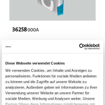
36258
000A
MOTUS C14 CrossBoard Connect Plus
electronic motor starter, 3-pole or 1-pole switchable
direct and reversing starter 0.1 - 2.6 A
with IO-Link interface, with display
Soft start inclusive and pre-installed
Diese Webseite verwendet Cookies
More
Wir verwenden Cookies, um Inhalte und Anzeigen zu
personalisieren, Funktionen für soziale Medien anbieten
zu können und die Zugriffe auf unsere Website zu
analysieren. Außerdem geben wir Informationen zu Ihrer
Verwendung unserer Website an unsere Partner für
soziale Medien, Werbung und Analysen weiter. Unsere
Partner führen diese Informationen möglicherweise mit