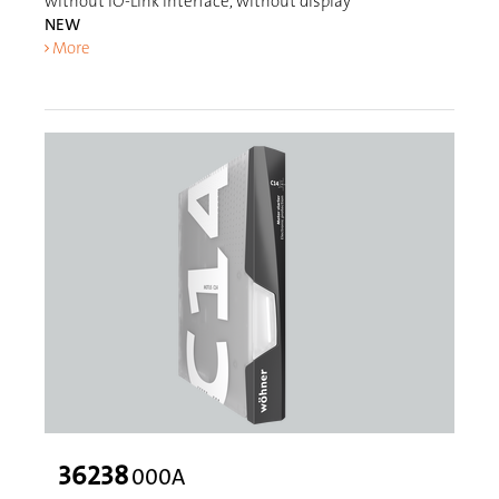
without IO-Link interface, without display
NEW
More
36238
000A