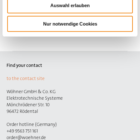
CRITO
Auswahl erlauben
universal conductor terminal
16 - 120 mm², AWG 6 - 250 MCM
for busbars: flat busbars 10 mm and section busbars
Nur notwendige Cookies
More
Find your contact
to the contact site
Wöhner GmbH & Co. KG
Elektrotechnische Systeme
Mönchrödener Str. 10
96472 Rödental
Order hotline (Germany)
+49 9563 751 161
order@woehner.de