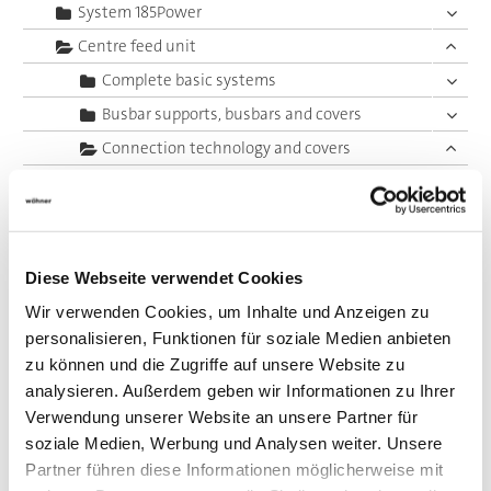
System 185Power
Centre feed unit
Complete basic systems
Busbar supports, busbars and covers
Connection technology and covers
Terminals up to 70 mm²
Terminals up to 120 mm²
Terminals up to 185 mm²
Diese Webseite verwendet Cookies
Terminals up to 300 mm²
Wir verwenden Cookies, um Inhalte und Anzeigen zu
Stud-type terminals, clip-on
personalisieren, Funktionen für soziale Medien anbieten
Connection bolts
zu können und die Zugriffe auf unsere Website zu
Profile terminals
analysieren. Außerdem geben wir Informationen zu Ihrer
Verwendung unserer Website an unsere Partner für
Laminated flexible copper busbars
soziale Medien, Werbung und Analysen weiter. Unsere
Panel, fuse holders
Partner führen diese Informationen möglicherweise mit
Panel, switching devices