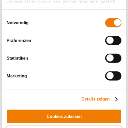
weiteren Daten zusammen, die Sie ihnen bereitgestellt
Accessories
haben oder die sie im Rahmen Ihrer Nutzung der Dienste
gesammelt haben.
Value Added Services
Einwilligungsauswahl
Notwendig
Präferenzen
Statistiken
Marketing
Details zeigen
01203
000
Cookies zulassen