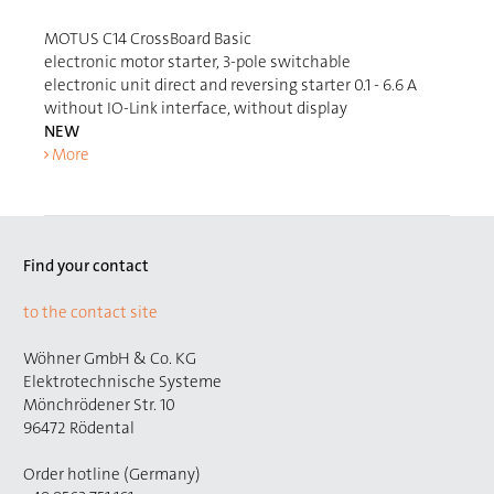
MOTUS C14 CrossBoard Basic
electronic motor starter, 3-pole switchable
electronic unit direct and reversing starter 0.1 - 6.6 A
without IO-Link interface, without display
NEW
More
Find your contact
to the contact site
Wöhner GmbH & Co. KG
Elektrotechnische Systeme
Mönchrödener Str. 10
96472 Rödental
Order hotline (Germany)