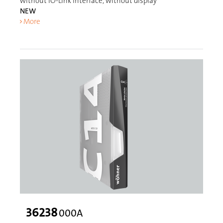
without IO-Link interface, without display
NEW
More
36238
000A