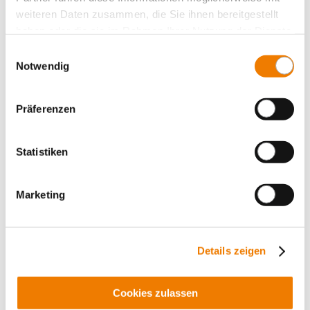
weiteren Daten zusammen, die Sie ihnen bereitgestellt
haben oder die sie im Rahmen Ihrer Nutzung der Dienste
gesammelt haben.
Einwilligungsauswahl
Notwendig
Präferenzen
Statistiken
36262
000A
Marketing
MOTUS C14 CrossBoard Connect Plus
electronic motor starter, 3-pole or 1-pole switchable
direct and reversing starter 0.1 - 6.6 A
with IO-Link interface, with display
Details zeigen
Soft start inclusive and pre-installed
More
Cookies zulassen