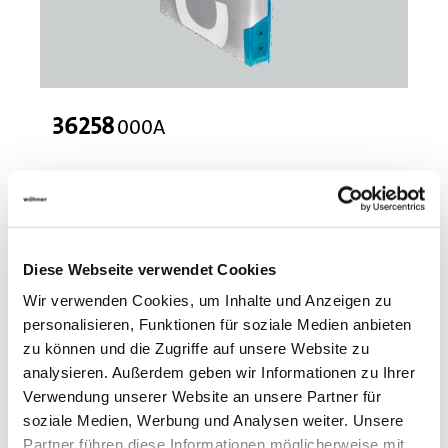
36258
000A
MOTUS C14 CrossBoard Connect Plus
electronic motor starter, 3-pole or 1-pole switchable
direct and reversing starter 0.1 - 2.6 A
with IO-Link interface, with display
Soft start inclusive and pre-installed
Diese Webseite verwendet Cookies
More
Wir verwenden Cookies, um Inhalte und Anzeigen zu
personalisieren, Funktionen für soziale Medien anbieten
zu können und die Zugriffe auf unsere Website zu
analysieren. Außerdem geben wir Informationen zu Ihrer
Verwendung unserer Website an unsere Partner für
soziale Medien, Werbung und Analysen weiter. Unsere
Partner führen diese Informationen möglicherweise mit