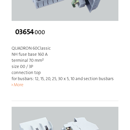
03654
000
QUADRON 60Classic
NH fuse base 160 A
terminal 70 mm²
size 00 / 3P
connection top
for busbars: 12, 15, 20, 25, 30 x 5, 10 and section busbars
More