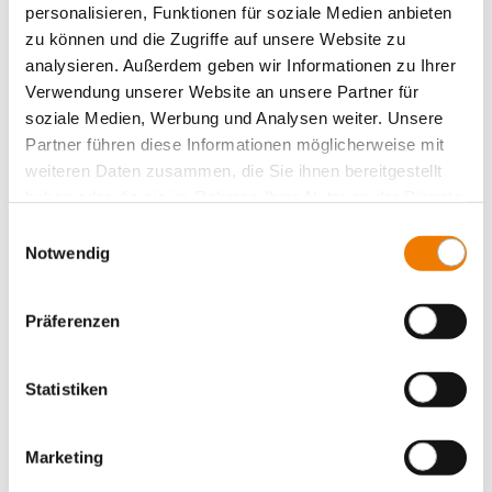
connection top or bottom
personalisieren, Funktionen für soziale Medien anbieten
for busbars: 12, 15, 20, 25, 30 x 5, 10 and section busbars
zu können und die Zugriffe auf unsere Website zu
More
analysieren. Außerdem geben wir Informationen zu Ihrer
Verwendung unserer Website an unsere Partner für
soziale Medien, Werbung und Analysen weiter. Unsere
Partner führen diese Informationen möglicherweise mit
weiteren Daten zusammen, die Sie ihnen bereitgestellt
haben oder die sie im Rahmen Ihrer Nutzung der Dienste
gesammelt haben.
Einwilligungsauswahl
Notwendig
Präferenzen
Statistiken
Marketing
03299
000