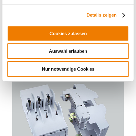
QUADRON 60Classic
Details zeigen
NH fuse-base 160 A
screw M8
size 00 / 3P
Cookies zulassen
connection top or bottom
for busbars: 12, 15, 20, 25, 30 x 5, 10 and section busbars
Auswahl erlauben
More
Nur notwendige Cookies