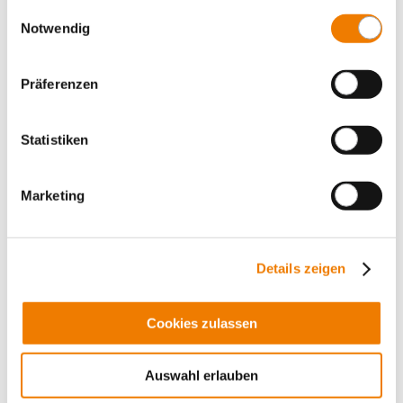
gesammelt haben.
Einwilligungsauswahl
Notwendig
Präferenzen
Statistiken
01289
000
Marketing
CRITO
universal conductor terminal
1.5 - 16 mm², AWG 16 - 6
for busbars: flat busbars 10 mm
Details zeigen
More
Cookies zulassen
Auswahl erlauben