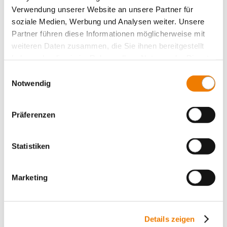
Verwendung unserer Website an unsere Partner für
soziale Medien, Werbung und Analysen weiter. Unsere
Partner führen diese Informationen möglicherweise mit
weiteren Daten zusammen, die Sie ihnen bereitgestellt
haben oder die sie im Rahmen Ihrer Nutzung der Dienste
gesammelt haben.
Einwilligungsauswahl
Notwendig
Präferenzen
Statistiken
31574
000B
Marketing
SECUR 60Classic EasyLiner
D0 switch-disconnector-fuse, for 3-pole busbar system
for D01 and D02 fuses
63 A / 3P
Details zeigen