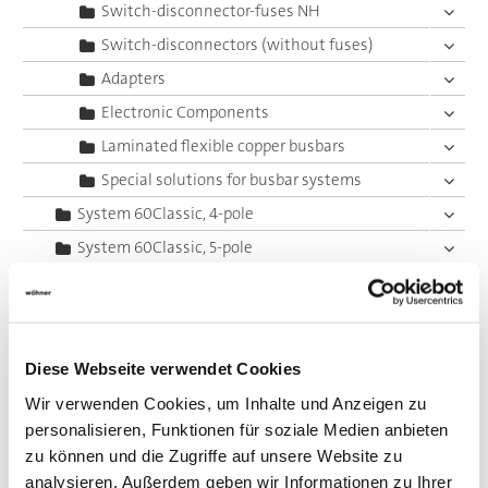
Switch-disconnector-fuses NH
Switch-disconnectors (without fuses)
Adapters
Electronic Components
Laminated flexible copper busbars
Special solutions for busbar systems
System 60Classic, 4-pole
System 60Classic, 5-pole
System 185Power
Centre feed unit
Panel, fuse holders
Diese Webseite verwendet Cookies
Panel, switching devices
Wir verwenden Cookies, um Inhalte und Anzeigen zu
Accessories
personalisieren, Funktionen für soziale Medien anbieten
Value Added Services
zu können und die Zugriffe auf unsere Website zu
analysieren. Außerdem geben wir Informationen zu Ihrer