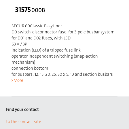
31575
000B
SECUR 60Classic EasyLiner
D0 switch-disconnector-fuse, for 3-pole busbar system
for D01 and D02 fuses, with LED
63 A / 3P
indication (LED) of a tripped fuse link
operator independent switching (snap-action
mechanism)
connection bottom
for busbars: 12, 15, 20, 25, 30 x 5, 10 and section busbars
More
Find your contact
to the contact site