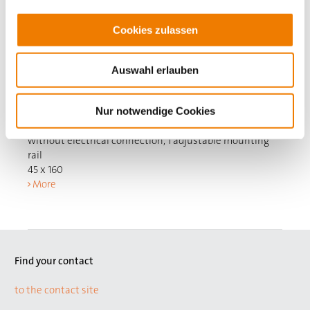
Cookies zulassen
Auswahl erlauben
32665
000A
Nur notwendige Cookies
component support
without electrical connection, 1 adjustable mounting
rail
45 x 160
More
Find your contact
to the contact site