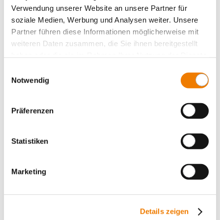
System 60Classic, 4-pole
Verwendung unserer Website an unsere Partner für
System 60Classic, 5-pole
soziale Medien, Werbung und Analysen weiter. Unsere
Partner führen diese Informationen möglicherweise mit
System 185Power
weiteren Daten zusammen, die Sie ihnen bereitgestellt
Centre feed unit
haben oder die sie im Rahmen Ihrer Nutzung der Dienste
Panel, fuse holders
gesammelt haben.
Einwilligungsauswahl
Notwendig
Panel, switching devices
Accessories
Präferenzen
Value Added Services
Statistiken
Marketing
Details zeigen