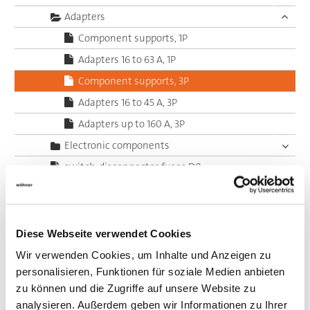
Adapters
Component supports, 1P
Adapters 16 to 63 A, 1P
Component supports, 3P
Adapters 16 to 45 A, 3P
Adapters up to 160 A, 3P
Electronic components
switch-disconnector-fuses D0
Switch-disconnector-fuses 10x38
switch-disconnector-fuses class CC
NH fuse-switch-disconnectors
Diese Webseite verwendet Cookies
System 30Compact, 3-pole
Wir verwenden Cookies, um Inhalte und Anzeigen zu
personalisieren, Funktionen für soziale Medien anbieten
System 30Compact, 5-pole
zu können und die Zugriffe auf unsere Website zu
System 60Classic, 3-pole
analysieren. Außerdem geben wir Informationen zu Ihrer