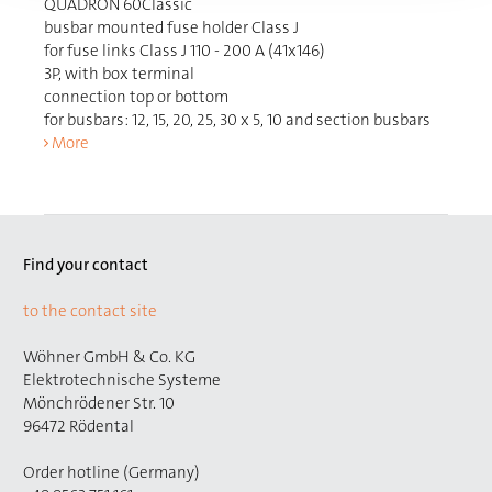
QUADRON 60Classic
busbar mounted fuse holder Class J
for fuse links Class J 110 - 200 A (41x146)
3P, with box terminal
connection top or bottom
for busbars: 12, 15, 20, 25, 30 x 5, 10 and section busbars
More
Find your contact
to the contact site
Wöhner GmbH & Co. KG
Elektrotechnische Systeme
Mönchrödener Str. 10
96472 Rödental
Order hotline (Germany)