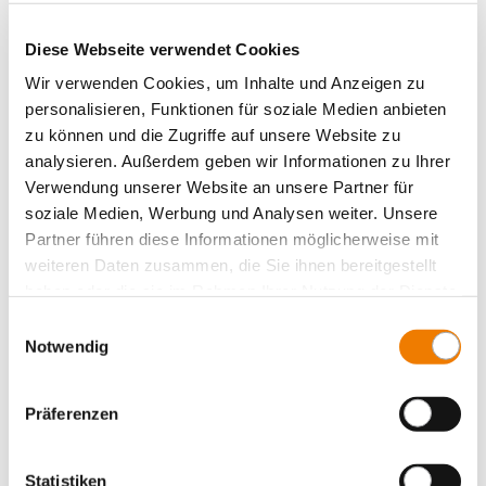
Switch-disconnector-fuses 10x38
NH fuse-switch-disconnectors
Diese Webseite verwendet Cookies
NH in-line fuse switch-disconnectors
Wir verwenden Cookies, um Inhalte und Anzeigen zu
Switch-disconnector-fuses NH
personalisieren, Funktionen für soziale Medien anbieten
Switch-disconnectors (without fuses)
zu können und die Zugriffe auf unsere Website zu
analysieren. Außerdem geben wir Informationen zu Ihrer
Adapters
Verwendung unserer Website an unsere Partner für
Electronic Components
soziale Medien, Werbung und Analysen weiter. Unsere
Laminated flexible copper busbars
Partner führen diese Informationen möglicherweise mit
weiteren Daten zusammen, die Sie ihnen bereitgestellt
Special solutions for busbar systems
haben oder die sie im Rahmen Ihrer Nutzung der Dienste
System 60Classic, 4-pole
gesammelt haben.
Einwilligungsauswahl
System 60Classic, 5-pole
Notwendig
System 185Power
Centre feed unit
Präferenzen
Panel, fuse holders
Panel, switching devices
Statistiken