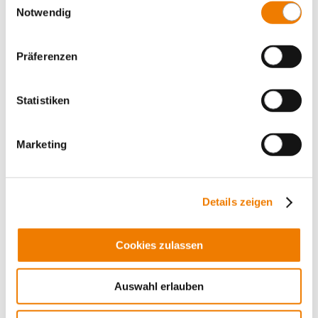
Notwendig
Präferenzen
Statistiken
Marketing
01376
000
Details zeigen
intermediate busbar brace
Cookies zulassen
to increase the mechanical strength
2 mm
for busbars: 12 x 5
Auswahl erlauben
More