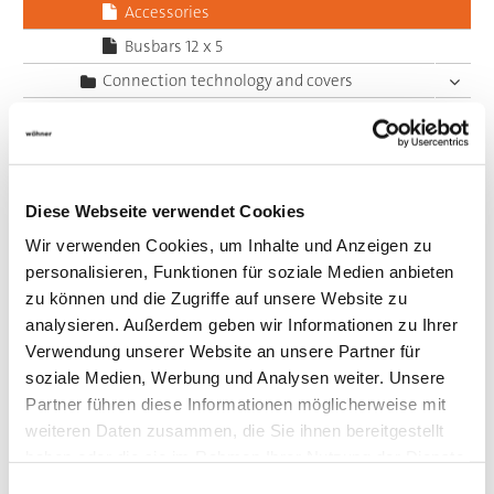
Accessories
Busbars 12 x 5
Connection technology and covers
Adapters
System 60Classic, 3-pole
System 60Classic, 4-pole
Diese Webseite verwendet Cookies
System 60Classic, 5-pole
Wir verwenden Cookies, um Inhalte und Anzeigen zu
System 185Power
personalisieren, Funktionen für soziale Medien anbieten
Centre feed unit
zu können und die Zugriffe auf unsere Website zu
Panel, fuse holders
analysieren. Außerdem geben wir Informationen zu Ihrer
Verwendung unserer Website an unsere Partner für
Panel, switching devices
soziale Medien, Werbung und Analysen weiter. Unsere
Accessories
Partner führen diese Informationen möglicherweise mit
Value Added Services
weiteren Daten zusammen, die Sie ihnen bereitgestellt
haben oder die sie im Rahmen Ihrer Nutzung der Dienste
gesammelt haben.
Einwilligungsauswahl