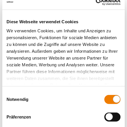
Diese Webseite verwendet Cookies
Wir verwenden Cookies, um Inhalte und Anzeigen zu
personalisieren, Funktionen für soziale Medien anbieten
zu können und die Zugriffe auf unsere Website zu
analysieren. Außerdem geben wir Informationen zu Ihrer
Verwendung unserer Website an unsere Partner für
soziale Medien, Werbung und Analysen weiter. Unsere
Partner führen diese Informationen möglicherweise mit
01759
weiteren Daten zusammen, die Sie ihnen bereitgestellt
000
haben oder die sie im Rahmen Ihrer Nutzung der Dienste
gesammelt haben.
Einwilligungsauswahl
CRITO
Notwendig
brace terminal
32 x 20
for busbars: 20, 25, 30 x 5, 10 and section busbars
Präferenzen
More