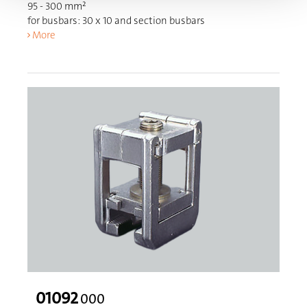
95 - 300 mm²
for busbars: 30 x 10 and section busbars
More
01092
000