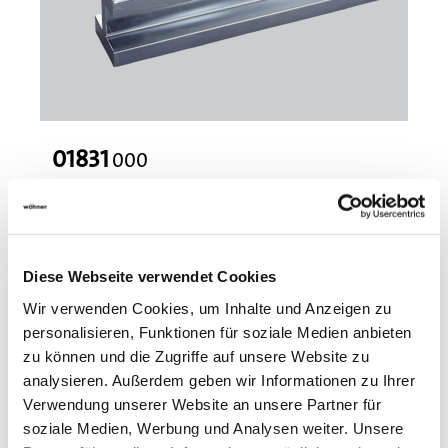
01831
000
double-T section busbar 720 mm²
material: copper Cu-ETP (No. CW004A) acc. to EN 13601
(99.9% copper), strength class R300 (300 N/mm²)
Diese Webseite verwendet Cookies
length 653 mm , tinned
More
Wir verwenden Cookies, um Inhalte und Anzeigen zu
personalisieren, Funktionen für soziale Medien anbieten
zu können und die Zugriffe auf unsere Website zu
analysieren. Außerdem geben wir Informationen zu Ihrer
Verwendung unserer Website an unsere Partner für
soziale Medien, Werbung und Analysen weiter. Unsere