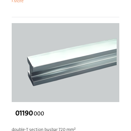
More
01190
000
double-T section busbar 720 mm²