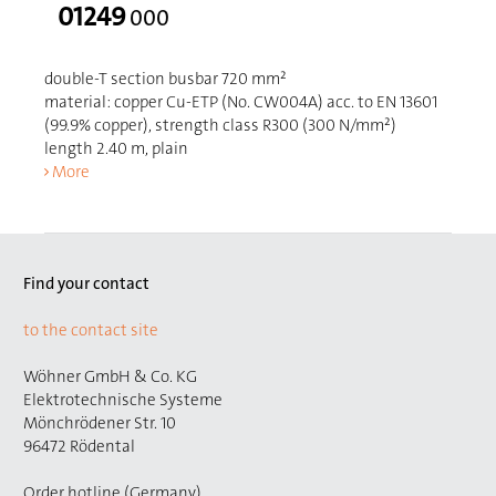
01249
000
double-T section busbar 720 mm²
material: copper Cu-ETP (No. CW004A) acc. to EN 13601
(99.9% copper), strength class R300 (300 N/mm²)
length 2.40 m, plain
More
Find your contact
to the contact site
Wöhner GmbH & Co. KG
Elektrotechnische Systeme
Mönchrödener Str. 10
96472 Rödental
Order hotline (Germany)