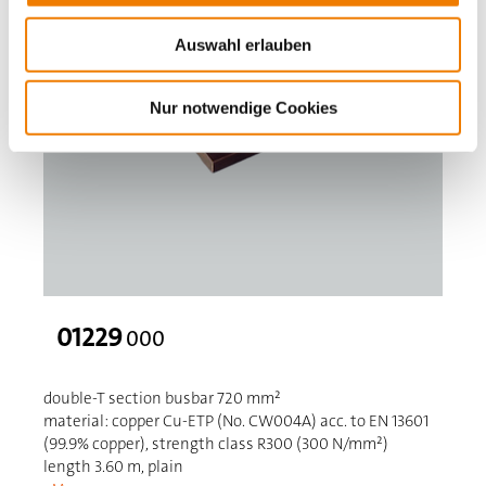
Auswahl erlauben
Nur notwendige Cookies
01229
000
double-T section busbar 720 mm²
material: copper Cu-ETP (No. CW004A) acc. to EN 13601
(99.9% copper), strength class R300 (300 N/mm²)
length 3.60 m, plain