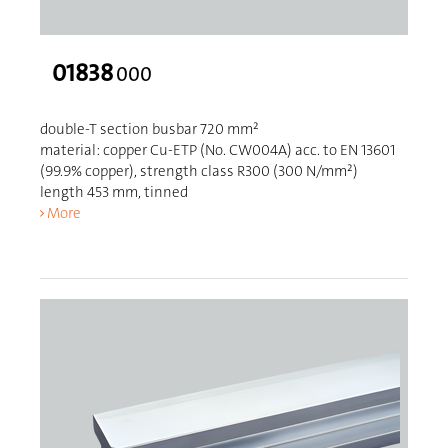
01838
000
double-T section busbar 720 mm²
material: copper Cu-ETP (No. CW004A) acc. to EN 13601
(99.9% copper), strength class R300 (300 N/mm²)
length 453 mm, tinned
More