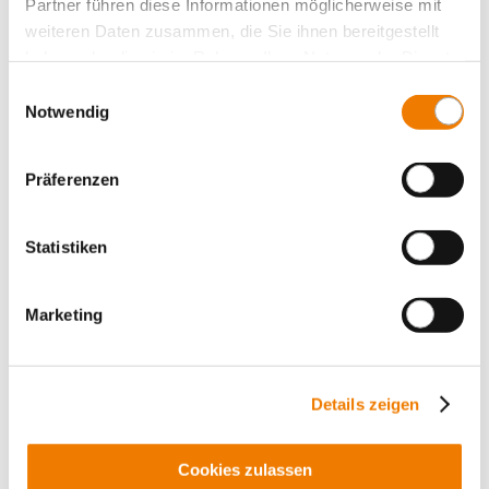
Partner führen diese Informationen möglicherweise mit
weiteren Daten zusammen, die Sie ihnen bereitgestellt
haben oder die sie im Rahmen Ihrer Nutzung der Dienste
gesammelt haben.
Einwilligungsauswahl
Notwendig
Präferenzen
Statistiken
01608
000
Marketing
double-T section busbar 720 mm²
material: copper Cu-ETP (No. CW004A) acc. to EN 13601
(99.9% copper), strength class R300 (300 N/mm²)
length 2.40 m, tinned
Details zeigen
More
Cookies zulassen