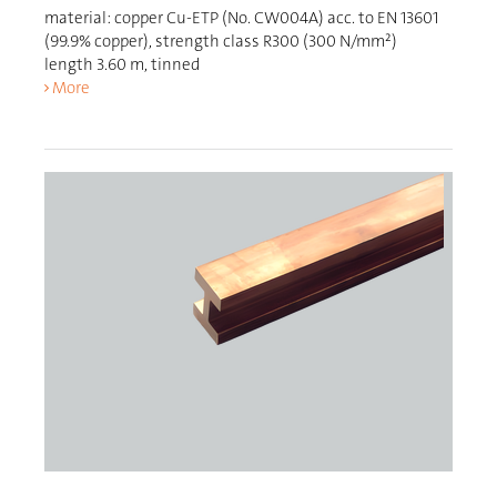
material: copper Cu-ETP (No. CW004A) acc. to EN 13601
(99.9% copper), strength class R300 (300 N/mm²)
length 3.60 m, tinned
More