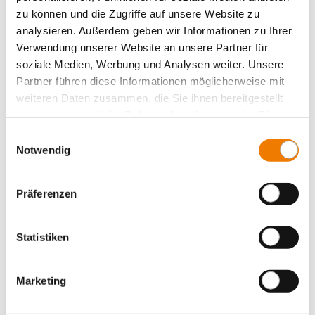
zu können und die Zugriffe auf unsere Website zu
analysieren. Außerdem geben wir Informationen zu Ihrer
Verwendung unserer Website an unsere Partner für
soziale Medien, Werbung und Analysen weiter. Unsere
31301
000
Partner führen diese Informationen möglicherweise mit
weiteren Daten zusammen, die Sie ihnen bereitgestellt
haben oder die sie im Rahmen Ihrer Nutzung der Dienste
CUSTO Panel
D0-Einbau-Sicherungssockel
gesammelt haben.
Einwilligungsauswahl
E 14 / 16 A / 1P
Notwendig
berührungsgeschützt
für DIN Tragschiene
Mehr
Präferenzen
Statistiken
Marketing