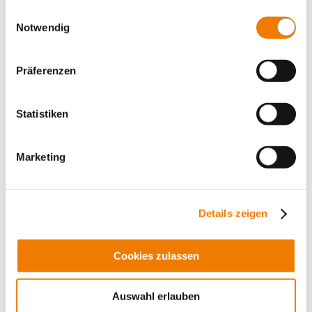
gesammelt haben.
Einwilligungsauswahl
Notwendig
Präferenzen
Statistiken
Marketing
Details zeigen
01618
000
Cookies zulassen
Sammelschiene 12 x 5
Material: Kupfer Cu-ETP (Nr. CW004A) nach EN 13601
(99,9% Kupfer), Festigkeitsklasse R300 (300 N/mm²)
Auswahl erlauben
Länge 2,40 m, verzinnt