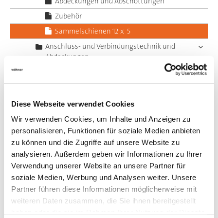
Abdeckungen und Abschottungen
Zubehör
Sammelschienen 12 x 5
Anschluss- und Verbindungstechnik und
Abdeckungen
Adapter
System 60Classic, 3-polig
System 60Classic, 4-polig
Diese Webseite verwendet Cookies
System 60Classic, 5-polig
Wir verwenden Cookies, um Inhalte und Anzeigen zu
personalisieren, Funktionen für soziale Medien anbieten
System 185Power
zu können und die Zugriffe auf unsere Website zu
Zentraleinspeisung
analysieren. Außerdem geben wir Informationen zu Ihrer
Panel Sicherungshalter
Verwendung unserer Website an unsere Partner für
Panel Schaltgeräte
soziale Medien, Werbung und Analysen weiter. Unsere
Partner führen diese Informationen möglicherweise mit
Zubehör
weiteren Daten zusammen, die Sie ihnen bereitgestellt
Value Added Services
haben oder die sie im Rahmen Ihrer Nutzung der Dienste