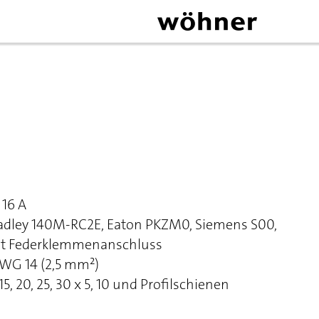
16 A
Bradley 140M-RC2E, Eaton PKZM0, Siemens S00,
mit Federklemmenanschluss
AWG 14 (2,5 mm²)
, 20, 25, 30 x 5, 10 und Profilschienen