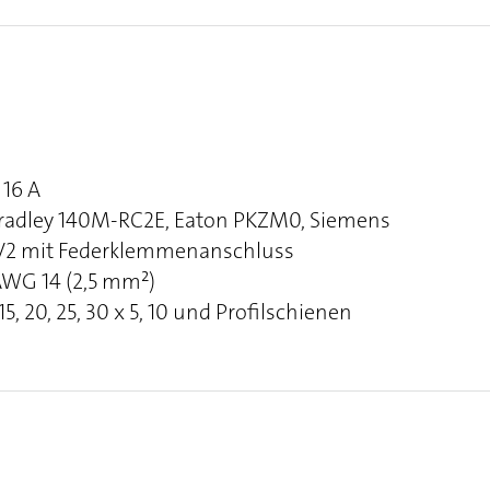
16 A
Bradley 140M-RC2E, Eaton PKZM0, Siemens
 GV2 mit Federklemmenanschluss
AWG 14 (2,5 mm²)
, 20, 25, 30 x 5, 10 und Profilschienen