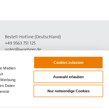
Bestell-Hotline (Deutschland)
+49 9563 751 125
order@woehner.de
Technik-Hotline (Deutschland)
Cookies zulassen
+49 9563 751 508
le Medien
support@woehner.de
ir
Auswahl erlauben
, Werbung
ren Daten
Nur notwendige Cookies
ienste