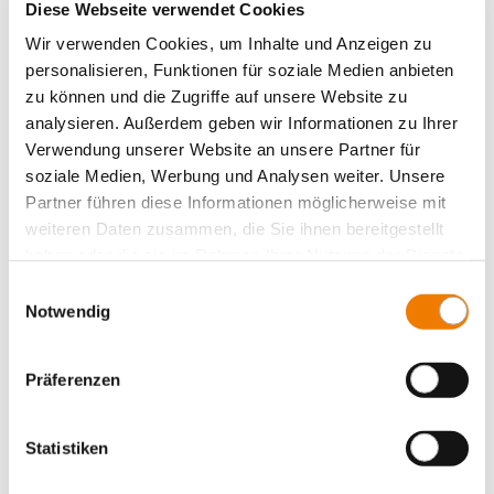
Diese Webseite verwendet Cookies
NH-Lasttrennschalter mit Sicherungen in
Leistenform Gr.2
Wir verwenden Cookies, um Inhalte und Anzeigen zu
personalisieren, Funktionen für soziale Medien anbieten
NH-Lasttrennschalter mit Sicherungen in
zu können und die Zugriffe auf unsere Website zu
Leistenform Gr. 2, ohne Sicherungsüberw.
analysieren. Außerdem geben wir Informationen zu Ihrer
NH-Lasttrennschalter mit Sicherungen in
Verwendung unserer Website an unsere Partner für
Leistenform Gr. 2, mit Sicherungsüberw.
soziale Medien, Werbung und Analysen weiter. Unsere
NH-Lasttrennschalter mit Sicherungen in
Partner führen diese Informationen möglicherweise mit
Leistenform Gr. 3
weiteren Daten zusammen, die Sie ihnen bereitgestellt
Lamellierte Kupferschienen
haben oder die sie im Rahmen Ihrer Nutzung der Dienste
gesammelt haben.
Zentraleinspeisung
Einwilligungsauswahl
Notwendig
Panel Sicherungshalter
Panel Schaltgeräte
Präferenzen
Zubehör
Value Added Services
Statistiken