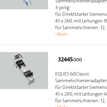
Sammelschienenadapter 
3-polig
für Direktstarter Sieme
45 x 260, mit Leitungen
für Sammelschienen: 12, 15
Mehr
32445
000
EQUES 60Classic
Sammelschienenadapter 
für Direktstarter Siemen
45 x 200, mit Leitungen 
für Sammelschienen: 12, 15