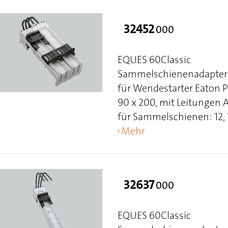
32452
000
EQUES 60Classic
Sammelschienenadapter 
für Wendestarter Eaton 
90 x 200, mit Leitungen
für Sammelschienen: 12, 15
Mehr
32637
000
EQUES 60Classic