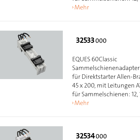
Mehr
32533
000
EQUES 60Classic
Sammelschienenadapter 
für Direktstarter Allen-
45 x 200, mit Leitungen
für Sammelschienen: 12, 15
Mehr
32534
000