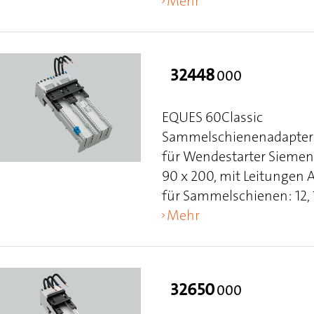
Mehr
32448
000
EQUES 60Classic
Sammelschienenadapter 
für Wendestarter Siemen
90 x 200, mit Leitungen
für Sammelschienen: 12, 15
Mehr
32650
000