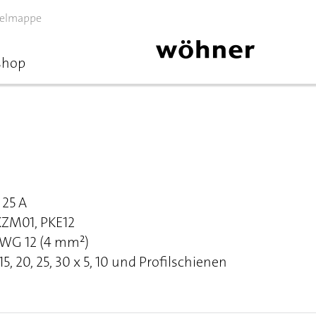
elmappe
shop
25 A
PKZM01, PKE12
AWG 12 (4 mm²)
, 20, 25, 30 x 5, 10 und Profilschienen