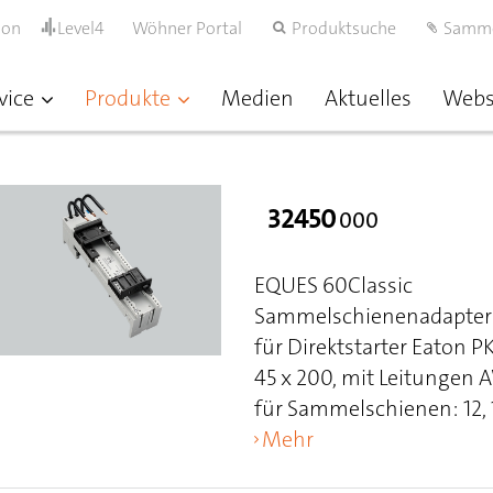
ion
Level4
Wöhner Portal
Produktsuche
Samm
vice
Produkte
Medien
Aktuelles
Web
32450
000
EQUES 60Classic
Sammelschienenadapter 
für Direktstarter Eaton 
45 x 200, mit Leitungen 
für Sammelschienen: 12, 15
Mehr