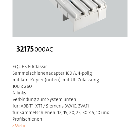
32175
000AC
EQUES 60Classic
Sammelschienenadapter 160 A, 4-polig
mit lam. Kupfer (unten), mit UL-Zulassung
100 x 260
N links
Verbindung zum System unten
für: ABB T1, XT1 / Siemens 3VA10, 3VA11
für Sammelschienen: 12, 15, 20, 25, 30 x 5, 10 und
Profilschienen
Mehr