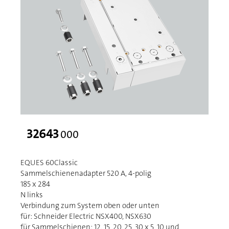
32643
000
EQUES 60Classic
Sammelschienenadapter 520 A, 4-polig
185 x 284
N links
Verbindung zum System oben oder unten
für: Schneider Electric NSX400, NSX630
für Sammelschienen: 12, 15, 20, 25, 30 x 5, 10 und