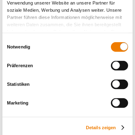
Verwendung unserer Website an unsere Partner für
N links
soziale Medien, Werbung und Analysen weiter. Unsere
Verbindung zum System oben oder unten
Partner führen diese Informationen möglicherweise mit
für: Schneider Electric NSX100, NSX160, NSX250
für Sammelschienen: 12, 15, 20, 25, 30 x 5, 10 und
weiteren Daten zusammen, die Sie ihnen bereitgestellt
Profilschienen
haben oder die sie im Rahmen Ihrer Nutzung der Dienste
Mehr
gesammelt haben.
Einwilligungsauswahl
Notwendig
Präferenzen
Statistiken
Marketing
Details zeigen