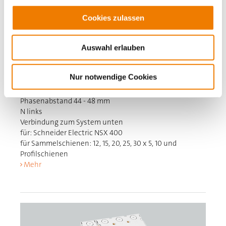
Cookies zulassen
32112
000AC
Auswahl erlauben
EQUES 60Classic
Sammelschienenadapter 400 A, 4-polig
Nur notwendige Cookies
mit lam. Kupfer (unten)
140 x 300
Phasenabstand 44 - 48 mm
N links
Verbindung zum System unten
für: Schneider Electric NSX 400
für Sammelschienen: 12, 15, 20, 25, 30 x 5, 10 und
Profilschienen
Mehr