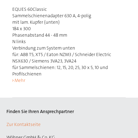
EQUES 60Classic
Sammelschienenadapter 630 A, 4-polig
mit lam. Kupfer (unten)
184 x 300
Phasenabstand 44 - 48 mm
N links
Verbindung zum System unten
für: ABB T5, XT5 / Eaton NZM3 / Schneider Electric
NSX630 / Siemens 3VA23, 3VA24
für Sammelschienen: 12, 15, 20, 25, 30 x 5, 10 und
Profilschienen
Mehr
Finden Sie Ihren Ansprechpartner
Zur Kontaktseite
Wöhner GmbH & Co. KG