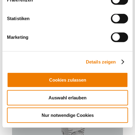
SECUR Panel
Lasttrennschalter für D0-Sicherungen bis 63 A
Statistiken
1P
bedienerunabhängiges Schalten (Sprungschaltwerk)
für DIN Tragschiene
Marketing
Mehr
Details zeigen
Cookies zulassen
Auswahl erlauben
Nur notwendige Cookies