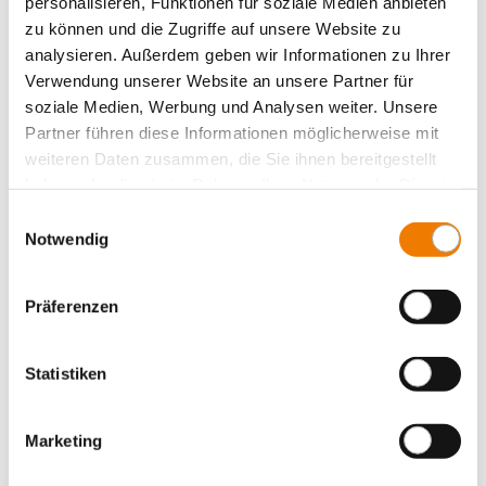
Schraubanschlüsse, aufsteckbar
personalisieren, Funktionen für soziale Medien anbieten
zu können und die Zugriffe auf unsere Website zu
Plattenklemmen
analysieren. Außerdem geben wir Informationen zu Ihrer
Schienenlängsverbindungen
Verwendung unserer Website an unsere Partner für
Halter für zylindrische Sicherungen nach IEC / EN
soziale Medien, Werbung und Analysen weiter. Unsere
Partner führen diese Informationen möglicherweise mit
Adapter
weiteren Daten zusammen, die Sie ihnen bereitgestellt
System 60Classic, 5-polig
haben oder die sie im Rahmen Ihrer Nutzung der Dienste
System 185Power
gesammelt haben.
Einwilligungsauswahl
Zentraleinspeisung
Notwendig
Panel Sicherungshalter
Panel Schaltgeräte
Präferenzen
Zubehör
Value Added Services
Statistiken
Marketing