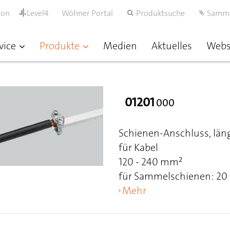
ion
Level4
Wöhner Portal
Produktsuche
Samm
vice
Produkte
Medien
Aktuelles
Web
01201
000
Schienen-Anschluss, län
für Kabel
120 - 240 mm²
für Sammelschienen: 20 x
Mehr