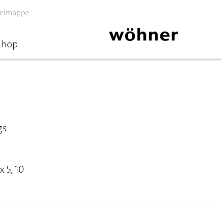
elmappe
shop
gs
 5, 10