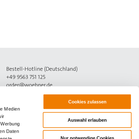
Bestell-Hotline (Deutschland)
+49 9563 751 125
order@woehner.de
Technik-Hotline (Deutschland)
Cookies zulassen
+49 9563 751 508
le Medien
support@woehner.de
ir
Auswahl erlauben
, Werbung
ren Daten
Nur notwendige Cookies
ienste