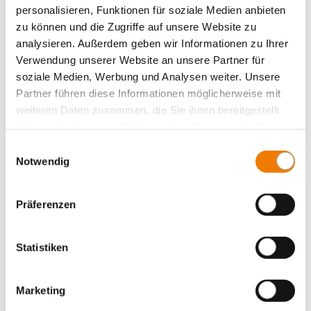
System 185Power
personalisieren, Funktionen für soziale Medien anbieten
zu können und die Zugriffe auf unsere Website zu
Zentraleinspeisung
analysieren. Außerdem geben wir Informationen zu Ihrer
Panel Sicherungshalter
Verwendung unserer Website an unsere Partner für
Panel Schaltgeräte
soziale Medien, Werbung und Analysen weiter. Unsere
Zubehör
Partner führen diese Informationen möglicherweise mit
weiteren Daten zusammen, die Sie ihnen bereitgestellt
Value Added Services
haben oder die sie im Rahmen Ihrer Nutzung der Dienste
gesammelt haben.
Einwilligungsauswahl
Notwendig
Präferenzen
Statistiken
Marketing