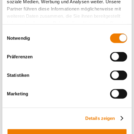
soziale Medien, Werbung und Analysen weiter. Unsere
Partner führen diese Informationen möglicherweise mit
weiteren Daten zusammen, die Sie ihnen bereitgestellt
haben oder die sie im Rahmen Ihrer Nutzung der Dienste
gesammelt haben.
Einwilligungsauswahl
Notwendig
Präferenzen
Statistiken
33630
000A
Marketing
QUADRON 185Power Speed
NH-Lasttrennschalter mit Sicherungen, Leistenf. Gr. 1
Anschluss unten M12
Details zeigen
mit Doppelunterbrechung
bedienerunabhängiges Schalten (Sprungschaltwerk)
für Sammelschienen: 30, 40, 60, 80, 100, 120 x 10