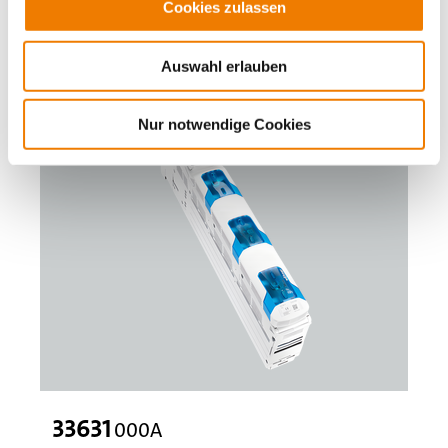
Cookies zulassen
Zubehör für Sammelschienenmontage notwendig
Mehr
Auswahl erlauben
Nur notwendige Cookies
33631
000A