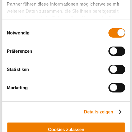
Lasttrennschalter mit Sicherungen 10x38
Partner führen diese Informationen möglicherweise mit
weiteren Daten zusammen, die Sie ihnen bereitgestellt
NH-Sicherungslasttrennschalter
haben oder die sie im Rahmen Ihrer Nutzung der Dienste
NH-Sicherungs-Lasttrennleisten
gesammelt haben.
Einwilligungsauswahl
Lasttrennschalter mit NH-Sicherungen
Notwendig
Lasttrennschalter (ohne Sicherungen)
Adapter
Präferenzen
Elektronische Komponenten
Lamellierte Kupferschienen
Statistiken
Sonderlösungen Sammelschienensysteme
System 60Classic, 4-polig
Marketing
System 60Classic, 5-polig
System 185Power
Details zeigen
Zentraleinspeisung
Panel Sicherungshalter
Cookies zulassen
Panel Schaltgeräte