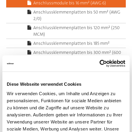
Anschlussmodule bis 16 mm² (AWG 6)
Anschlussklemmenplatten bis 50 mm² (AWG
2/0)
Anschlussklemmenplatten bis 120 mm² (250
MCM)
Anschlussklemmenplatten bis 185 mm²
Anschlussklemmenplatten bis 300 mm² (600
MCM)
D0-Sicherungshalter
D-Sicherungshalter
Diese Webseite verwendet Cookies
NH-Sicherungshalter
Wir verwenden Cookies, um Inhalte und Anzeigen zu
Halter für zylindrische Sicherungen nach IEC
personalisieren, Funktionen für soziale Medien anbieten
/ EN
zu können und die Zugriffe auf unsere Website zu
Halter für zylindrische Sicherungen nach UL
analysieren. Außerdem geben wir Informationen zu Ihrer
/ CSA
Verwendung unserer Website an unsere Partner für
Lasttrennschalter mit D0-Sicherungen
soziale Medien, Werbung und Analysen weiter. Unsere