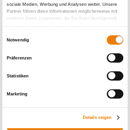
System 60Classic, 5-polig
soziale Medien, Werbung und Analysen weiter. Unsere
Partner führen diese Informationen möglicherweise mit
System 185Power
weiteren Daten zusammen, die Sie ihnen bereitgestellt
Zentraleinspeisung
haben oder die sie im Rahmen Ihrer Nutzung der Dienste
Panel Sicherungshalter
gesammelt haben.
Einwilligungsauswahl
Panel Schaltgeräte
Notwendig
Zubehör
Value Added Services
Präferenzen
Statistiken
Marketing
Details zeigen