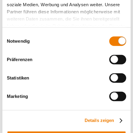
soziale Medien, Werbung und Analysen weiter. Unsere
Schienenträger, 3-polig, mittig
Partner führen diese Informationen möglicherweise mit
für Sammelschienen: 30 x 10, Doppel-T- und Dreifach-T-
weiteren Daten zusammen, die Sie ihnen bereitgestellt
Profil
haben oder die sie im Rahmen Ihrer Nutzung der Dienste
Mehr
gesammelt haben.
Einwilligungsauswahl
Notwendig
Präferenzen
Statistiken
Marketing
Details zeigen