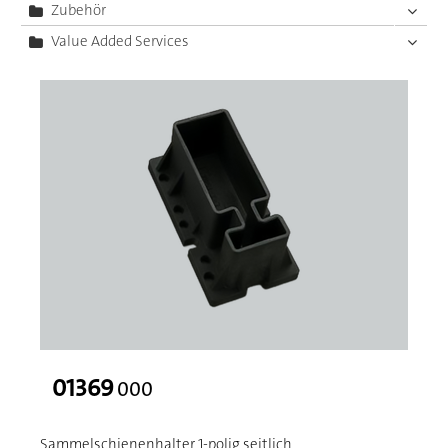
Zubehör
Value Added Services
01369
000
Sammelschienenhalter 1-polig seitlich