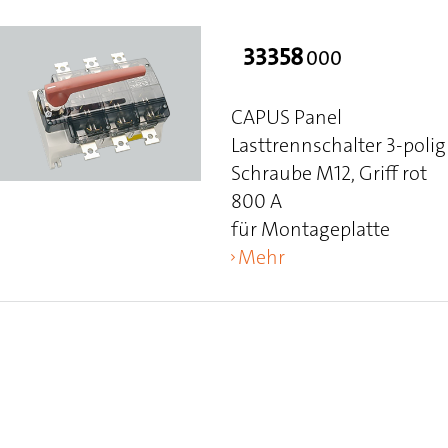
33358
000
CAPUS Panel
Lasttrennschalter 3-polig
Schraube M12, Griff rot
800 A
für Montageplatte
Mehr