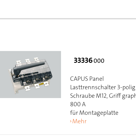
33336
000
CAPUS Panel
Lasttrennschalter 3-polig
Schraube M12, Griff grap
800 A
für Montageplatte
Mehr