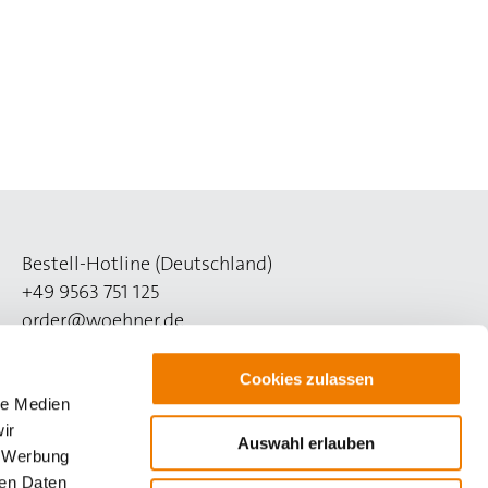
Bestell-Hotline (Deutschland)
+49 9563 751 125
order@woehner.de
Technik-Hotline (Deutschland)
Cookies zulassen
+49 9563 751 508
le Medien
support@woehner.de
ir
Auswahl erlauben
, Werbung
ren Daten