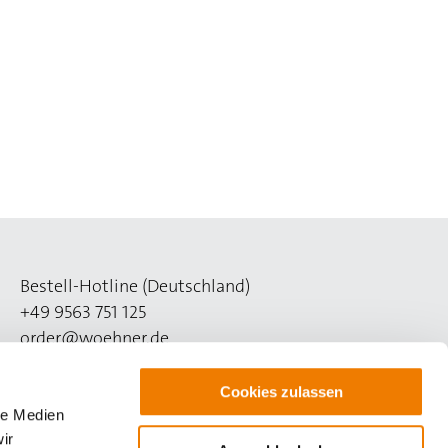
Bestell-Hotline (Deutschland)
+49 9563 751 125
order@woehner.de
Technik-Hotline (Deutschland)
Cookies zulassen
+49 9563 751 508
le Medien
support@woehner.de
ir