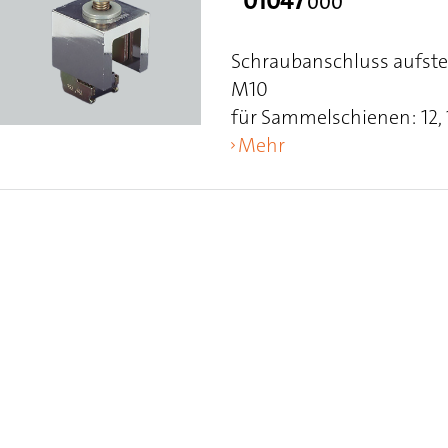
01047
000
Schraubanschluss aufste
M10
für Sammelschienen: 12, 1
Mehr