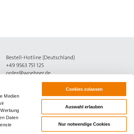
Bestell-Hotline (Deutschland)
+49 9563 751 125
order@woehner.de
Technik-Hotline (Deutschland)
Cookies zulassen
+49 9563 751 508
le Medien
support@woehner.de
ir
Auswahl erlauben
, Werbung
ren Daten
Nur notwendige Cookies
ienste