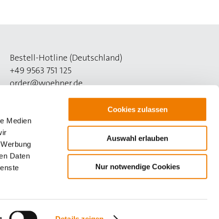
Bestell-Hotline (Deutschland)
+49 9563 751 125
order@woehner.de
Technik-Hotline (Deutschland)
Cookies zulassen
+49 9563 751 508
le Medien
support@woehner.de
ir
Auswahl erlauben
, Werbung
ren Daten
Nur notwendige Cookies
ienste
g
Details zeigen