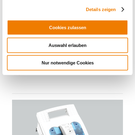
Details zeigen
33161
000
Cookies zulassen
QUADRON 60Classic
NH-Sicherungs-Lasttrennschalter Gr. 2, 400 A
Auswahl erlauben
Schraube M10
mit elektromechan. Sicherungsüberwachung
Anschluss oben oder unten
Nur notwendige Cookies
für Sammelschienen: 12, 20, 30 x 10 und Profilschienen
Mehr