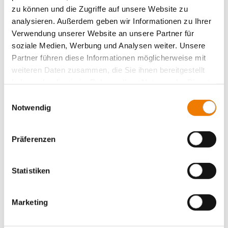
System 185Power
zu können und die Zugriffe auf unsere Website zu
Zentraleinspeisung
analysieren. Außerdem geben wir Informationen zu Ihrer
Verwendung unserer Website an unsere Partner für
Panel Sicherungshalter
soziale Medien, Werbung und Analysen weiter. Unsere
Panel Schaltgeräte
Partner führen diese Informationen möglicherweise mit
Zubehör
weiteren Daten zusammen, die Sie ihnen bereitgestellt
haben oder die sie im Rahmen Ihrer Nutzung der Dienste
Value Added Services
gesammelt haben.
Einwilligungsauswahl
Notwendig
Präferenzen
Statistiken
Marketing