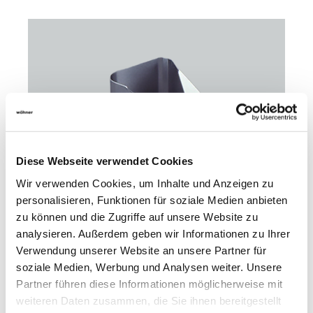
Diese Webseite verwendet Cookies
Wir verwenden Cookies, um Inhalte und Anzeigen zu
personalisieren, Funktionen für soziale Medien anbieten
zu können und die Zugriffe auf unsere Website zu
01729
000
analysieren. Außerdem geben wir Informationen zu Ihrer
Verwendung unserer Website an unsere Partner für
soziale Medien, Werbung und Analysen weiter. Unsere
Spezial-Haltefeder für D01 - E 18
Partner führen diese Informationen möglicherweise mit
2 - 16 A
weiteren Daten zusammen, die Sie ihnen bereitgestellt
Mehr