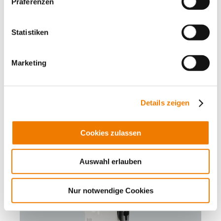
Präferenzen
SECUR CrossBoard
Lasttrennschalter mit Sicherungen
für D01 und D02-Sicherungen
Statistiken
35 A / 3P
optische Anzeige (LED) einer ausgelösten Sicherung
bedienerunabhängiges Schalten (Sprungschaltwerk)
Marketing
Anschluss unten
Mehr
Details zeigen
Cookies zulassen
Auswahl erlauben
Nur notwendige Cookies