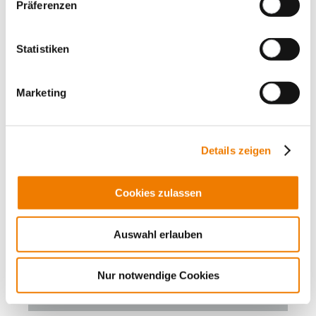
Größe 3, 1-polig schaltbar
Präferenzen
Abgang seitlich rechts
für Sammelschienen: 80, 100, 120 x 10
in Kürze lieferbar
Statistiken
Mehr
Marketing
Details zeigen
Cookies zulassen
Auswahl erlauben
Nur notwendige Cookies