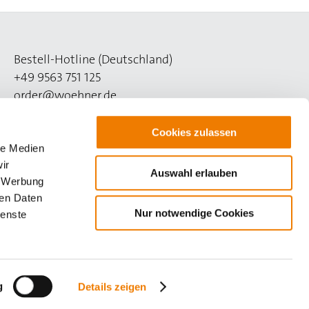
Bestell-Hotline (Deutschland)
+49 9563 751 125
order@woehner.de
Technik-Hotline (Deutschland)
Cookies zulassen
+49 9563 751 508
le Medien
support@woehner.de
ir
Auswahl erlauben
, Werbung
ren Daten
Nur notwendige Cookies
ienste
g
Details zeigen