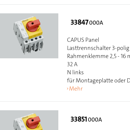
33847
000A
CAPUS Panel
Lasttrennschalter 3-polig
Rahmenklemme 2,5 - 16 mm
32 A
N links
für Montageplatte oder 
Mehr
33851
000A