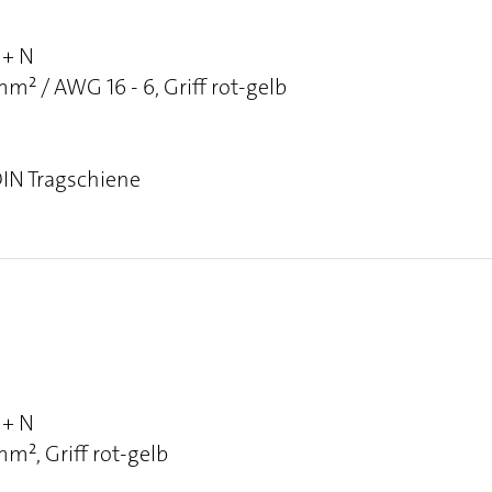
 + N
² / AWG 16 - 6, Griff rot-gelb
DIN Tragschiene
 + N
², Griff rot-gelb