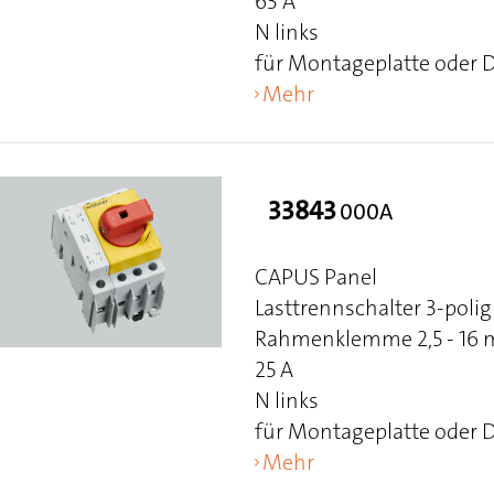
63 A
N links
für Montageplatte oder 
Mehr
33843
000A
CAPUS Panel
Lasttrennschalter 3-polig
Rahmenklemme 2,5 - 16 mm
25 A
N links
für Montageplatte oder 
Mehr