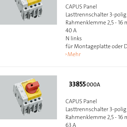
CAPUS Panel
Lasttrennschalter 3-polig
Rahmenklemme 2,5 - 16 mm
40 A
N links
für Montageplatte oder 
Mehr
33855
000A
CAPUS Panel
Lasttrennschalter 3-polig
Rahmenklemme 2,5 - 16 mm
63 A