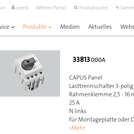
ion
Level4
Wöhner Portal
Produktsuche
Samm
vice
Produkte
Medien
Aktuelles
Web
33813
000A
CAPUS Panel
Lasttrennschalter 3-polig
Rahmenklemme 2,5 - 16 mm
25 A
N links
für Montageplatte oder 
Mehr