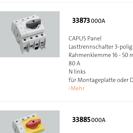
33873
000A
CAPUS Panel
Lasttrennschalter 3-polig
Rahmenklemme 16 - 50 mm
80 A
N links
für Montageplatte oder 
Mehr
33885
000A