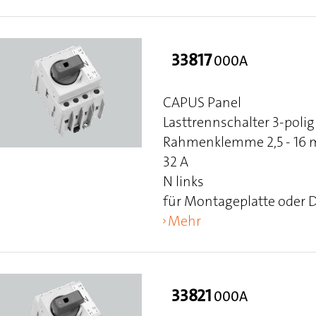
33817
000A
CAPUS Panel
Lasttrennschalter 3-polig
Rahmenklemme 2,5 - 16 mm
32 A
N links
für Montageplatte oder 
Mehr
33821
000A