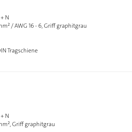
 + N
² / AWG 16 - 6, Griff graphitgrau
DIN Tragschiene
 + N
m², Griff graphitgrau