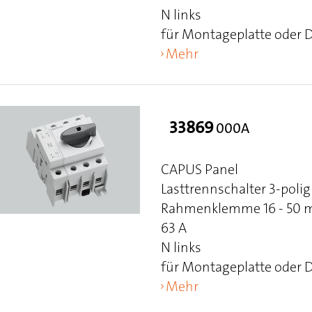
N links
für Montageplatte oder 
Mehr
33869
000A
CAPUS Panel
Lasttrennschalter 3-polig
Rahmenklemme 16 - 50 mm
63 A
N links
für Montageplatte oder 
Mehr