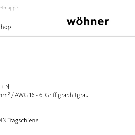
elmappe
shop
 + N
² / AWG 16 - 6, Griff graphitgrau
DIN Tragschiene