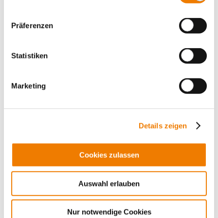
Halter für zylindrische Sicherungen
Class J / 3P, Rahmenklemme 50 mm²
60 A / 600 V (27x60)
Präferenzen
für DIN Tragschiene
Mehr
Statistiken
Marketing
Details zeigen
Cookies zulassen
Auswahl erlauben
Nur notwendige Cookies