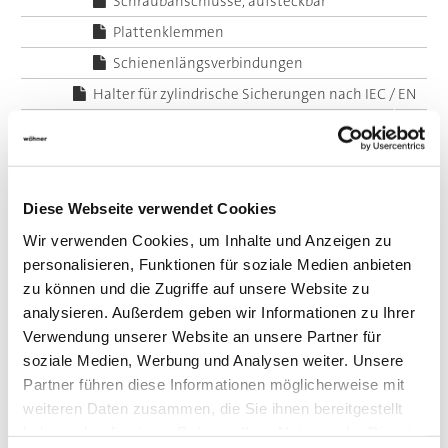
Schraubanschlüsse, aufsteckbar
Plattenklemmen
Schienenlängsverbindungen
Halter für zylindrische Sicherungen nach IEC / EN
Adapter
System 60Classic, 5-polig
System 185Power
Diese Webseite verwendet Cookies
Zentraleinspeisung
Wir verwenden Cookies, um Inhalte und Anzeigen zu
Panel Sicherungshalter
personalisieren, Funktionen für soziale Medien anbieten
Panel Schaltgeräte
zu können und die Zugriffe auf unsere Website zu
Zubehör
analysieren. Außerdem geben wir Informationen zu Ihrer
Verwendung unserer Website an unsere Partner für
Value Added Services
soziale Medien, Werbung und Analysen weiter. Unsere
Partner führen diese Informationen möglicherweise mit
weiteren Daten zusammen, die Sie ihnen bereitgestellt
haben oder die sie im Rahmen Ihrer Nutzung der Dienste