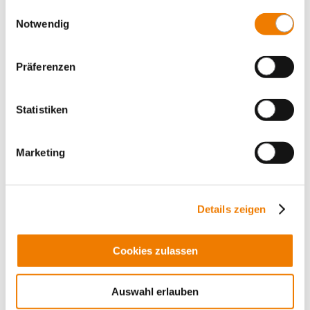
gesammelt haben.
Einwilligungsauswahl
Notwendig
Präferenzen
Statistiken
Marketing
01284
000
CRITO
Details zeigen
Univ.-Leiteranschluss-Klemme
1,5 - 16 mm², AWG 16 - 6
für Sammelschienen: Flachschienen 5 mm
Cookies zulassen
Mehr
Auswahl erlauben