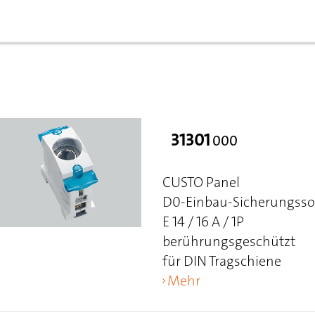
31301
000
CUSTO Panel
D0-Einbau-Sicherungsso
E 14 / 16 A / 1P
berührungsgeschützt
für DIN Tragschiene
Mehr