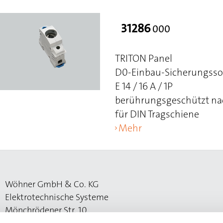
31286
000
TRITON Panel
D0-Einbau-Sicherungsso
E 14 / 16 A / 1P
berührungsgeschützt n
für DIN Tragschiene
Mehr
Wöhner GmbH & Co. KG
Elektrotechnische Systeme
Mönchrödener Str. 10