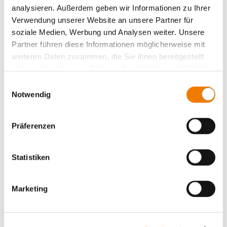
Panel Schaltgeräte
analysieren. Außerdem geben wir Informationen zu Ihrer
Zubehör
Verwendung unserer Website an unsere Partner für
soziale Medien, Werbung und Analysen weiter. Unsere
Value Added Services
Partner führen diese Informationen möglicherweise mit
weiteren Daten zusammen, die Sie ihnen bereitgestellt
haben oder die sie im Rahmen Ihrer Nutzung der Dienste
gesammelt haben.
Einwilligungsauswahl
Notwendig
Präferenzen
Statistiken
Marketing
33421
000