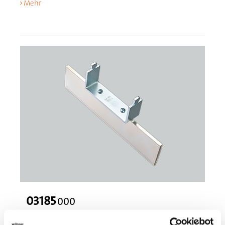
Mehr
03185
000