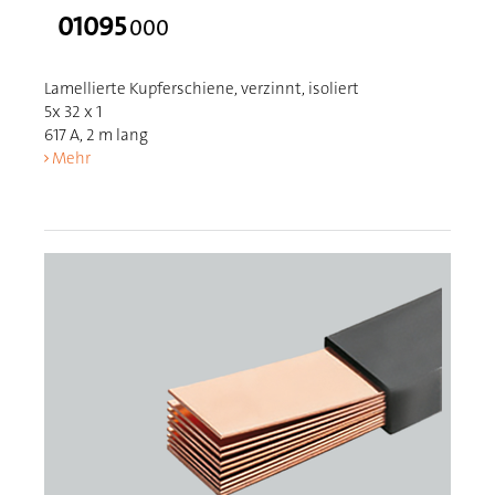
01095
000
Lamellierte Kupferschiene, verzinnt, isoliert
5x 32 x 1
617 A, 2 m lang
Mehr