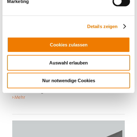
Marketing
Details zeigen
Cookies zulassen
01099
000
Auswahl erlauben
Lamellierte Kupferschiene, verzinnt, isoliert
Nur notwendige Cookies
10x 40 x 1
1053 A, 2 m lang
Mehr