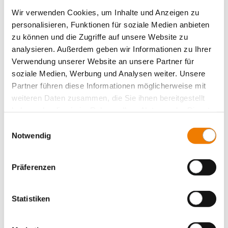
Wir verwenden Cookies, um Inhalte und Anzeigen zu
personalisieren, Funktionen für soziale Medien anbieten
zu können und die Zugriffe auf unsere Website zu
analysieren. Außerdem geben wir Informationen zu Ihrer
Verwendung unserer Website an unsere Partner für
01097
000
soziale Medien, Werbung und Analysen weiter. Unsere
Partner führen diese Informationen möglicherweise mit
weiteren Daten zusammen, die Sie ihnen bereitgestellt
Lamellierte Kupferschiene, verzinnt, isoliert
haben oder die sie im Rahmen Ihrer Nutzung der Dienste
5x 40 x 1
gesammelt haben.
736 A, 2 m lang
Einwilligungsauswahl
Mehr
Notwendig
Präferenzen
Statistiken