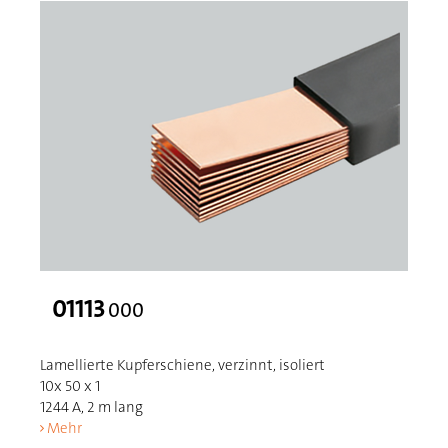
01113
000
Lamellierte Kupferschiene, verzinnt, isoliert
10x 50 x 1
1244 A, 2 m lang
Mehr