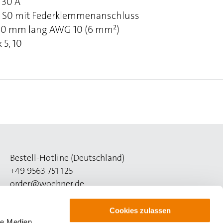
 30 A
ns S0 mit Federklemmenanschluss
 160 mm lang AWG 10 (6 mm²)
 5, 10
Bestell-Hotline (Deutschland)
+49 9563 751 125
order@woehner.de
Technik-Hotline (Deutschland)
Cookies zulassen
+49 9563 751 508
le Medien