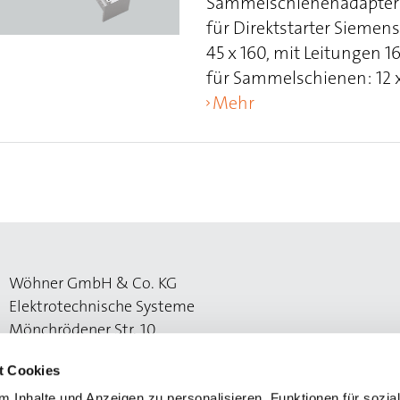
Sammelschienenadapter
für Direktstarter Sieme
45 x 160, mit Leitungen
für Sammelschienen: 12 x
Mehr
Wöhner GmbH & Co. KG
Elektrotechnische Systeme
Mönchrödener Str. 10
96472 Rödental
t Cookies
 Inhalte und Anzeigen zu personalisieren, Funktionen für sozia