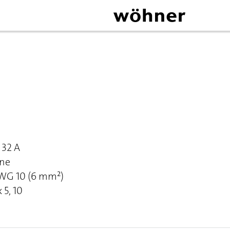
32 A
ene
AWG 10 (6 mm²)
 5, 10