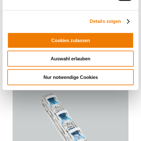
33526
000A
Details zeigen
QUADRON 185Power
NH-Sicherungs-Lasttrennleiste 250 A
Größe 1, 1-polig schaltbar
Cookies zulassen
V-Klemme 35-240 mm²
Klemmengehäuse Alu, Druckstück Messing
Auswahl erlauben
für Sammelschienen: 30, 40, 60, 80, 100, 120 x 10
Mehr
Nur notwendige Cookies