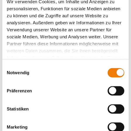
Wir verwenden Cookies, um Inhalte und Anzeigen zu
Größe 1, 1-polig schaltbar
personalisieren, Funktionen für soziale Medien anbieten
Schraube M12
zu können und die Zugriffe auf unsere Website zu
für Sammelschienen: 30, 40, 60, 80, 100, 120 x 10
analysieren. Außerdem geben wir Informationen zu Ihrer
Mehr
Verwendung unserer Website an unsere Partner für
soziale Medien, Werbung und Analysen weiter. Unsere
Partner führen diese Informationen möglicherweise mit
weiteren Daten zusammen, die Sie ihnen bereitgestellt
haben oder die sie im Rahmen Ihrer Nutzung der Dienste
gesammelt haben.
Einwilligungsauswahl
Notwendig
Präferenzen
Statistiken
Marketing