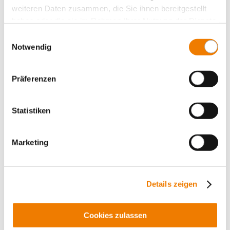
weiteren Daten zusammen, die Sie ihnen bereitgestellt
Größe 1, 1-polig schaltbar
V-Klemme 35-240 mm²
haben oder die sie im Rahmen Ihrer Nutzung der Dienste
Klemmengehäuse Alu, Druckstück Messing
gesammelt haben.
Einwilligungsauswahl
vorverdrahtet mit 3x Messwandlern 250 A / 333 mV,
Notwendig
Genauigkeitsklasse 1, mit 6-pol. Steckverbindung von
hinten
für Sammelschienen: 30, 40, 60, 80, 100, 120 x 10
Präferenzen
Mehr
Statistiken
Marketing
Details zeigen
Cookies zulassen