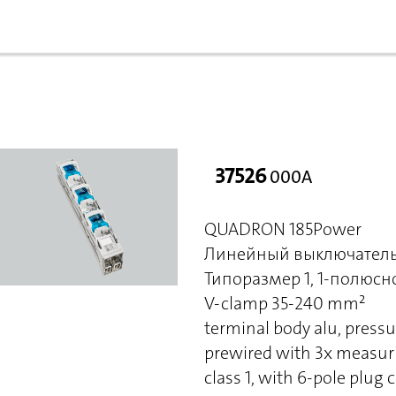
37526
000A
QUADRON 185Power
Линейный выключатель
Типоразмер 1, 1-полюс
V-clamp 35-240 mm²
terminal body alu, pressu
prewired with 3x measuri
class 1, with 6-pole plu