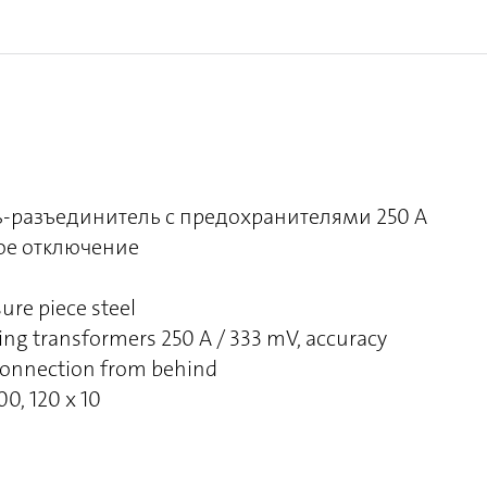
-разъединитель с предохранителями 250 A
ное отключение
sure piece steel
ng transformers 250 A / 333 mV, accuracy
g connection from behind
00, 120 x 10