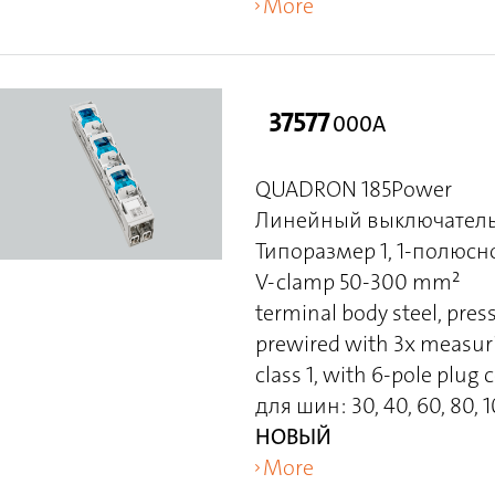
More
37577
000A
QUADRON 185Power
Линейный выключатель
Типоразмер 1, 1-полюс
V-clamp 50-300 mm²
terminal body steel, pres
prewired with 3x measuri
class 1, with 6-pole plu
для шин: 30, 40, 60, 80, 1
НОВЫЙ
More