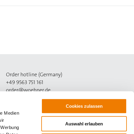
Order hotline (Germany)
+49 9563 751 161
order@woehner.de
Technical hotline (Germany)
Cookies zulassen
+49 9563 751 260
le Medien
support@woehner.com
ir
Auswahl erlauben
, Werbung