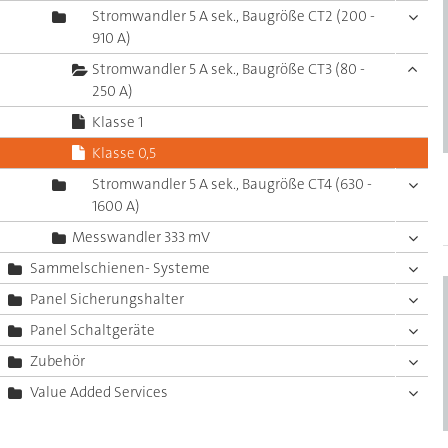
Stromwandler 5 A sek., Baugröße CT2 (200 -
910 A)
Stromwandler 5 A sek., Baugröße CT3 (80 -
250 A)
Klasse 1
Klasse 0,5
Stromwandler 5 A sek., Baugröße CT4 (630 -
1600 A)
Messwandler 333 mV
Sammelschienen- Systeme
Panel Sicherungshalter
Panel Schaltgeräte
Zubehör
Value Added Services