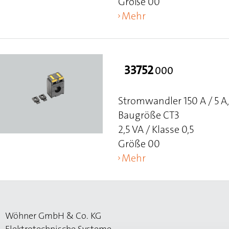
Größe 00
Mehr
33752
000
Stromwandler 150 A / 5 A
Baugröße CT3
2,5 VA / Klasse 0,5
Größe 00
Mehr
Wöhner GmbH & Co. KG