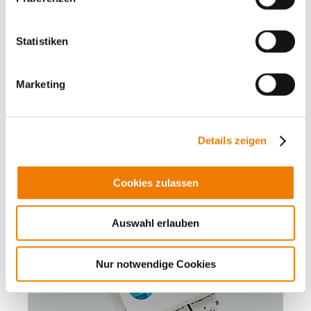
33201
000
Statistiken
QUADRON Panel
NH-Sicherungs-Lasttrennschalter Gr. 1, 250 A, Aufbau
Marketing
Schraube M10
für Montageplatte
Mehr
Details zeigen
Cookies zulassen
Auswahl erlauben
Nur notwendige Cookies